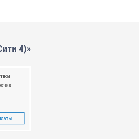
Сити 4)»
упки
рочка
платы