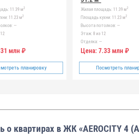
2
2
адь:
11.39 м
Жилая площадь:
11.39 м
2
2
хни:
11.23 м
Площадь кухни:
11.23 м
олков:
—
Высота потолков:
—
 12
Этаж:
8 из 12
Отделка:
—
31 млн ₽
Цена:
7.33 млн ₽
мотреть планировку
Посмотреть плани
ь о квартирах в ЖК «AEROCITY 4 (