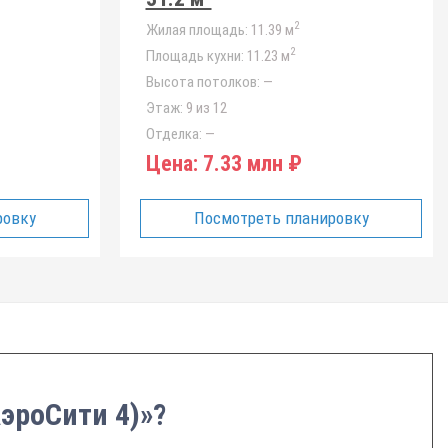
2
Жилая площадь:
11.39 м
2
Площадь кухни:
11.23 м
Высота потолков:
—
Этаж:
9 из 12
Отделка:
—
Цена:
7.33 млн ₽
ровку
Посмотреть планировку
АэроСити 4)»?