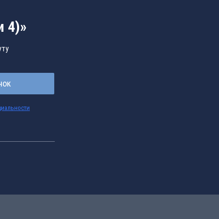
 4)»
уту
нок
циальности